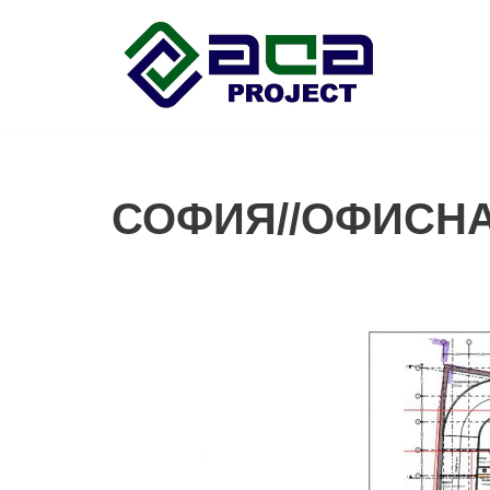
Продължете
към
съдържанието
СОФИЯ//ОФИСНА